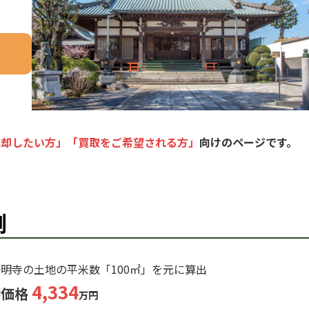
売却したい方」「買取をご希望される方」
向けのページです。
例
明寺の土地の平米数「100㎡」を元に算出
4
,334
却価格
万円