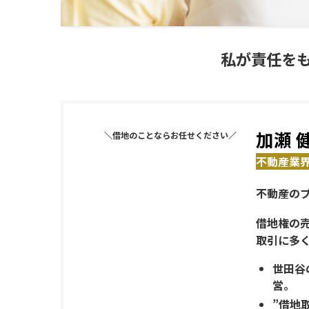
私が責任を
加瀬 
＼
借地のことならお任せください
／
不動産業界
不動産の
借地権の
取引に多
世田谷
営。
”借地