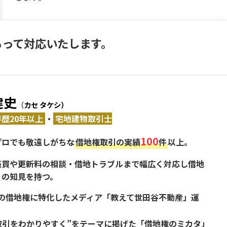
もって対応いたします。
健史
（
カセ タケシ）
歴20年以上
・
宅地建物取引士
100
プロでも敬遠しがちな
借地権取引の実績
件
以上。
売買や更新料の相談・借地トラブルまで幅広く対応し借地
くの知見を持つ。
の借地権に特化したメディア「教えて世田谷不動産」運
取引をわかりやすく”をテーマに掲げた「借地権のミカタ」