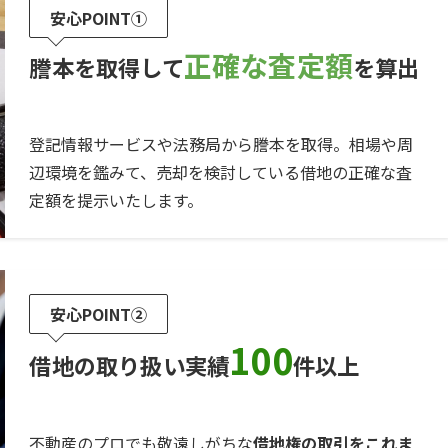
安心POINT①
正確な査定額
謄本を取得して
を算出
登記情報サービスや法務局から謄本を取得。相場や周
辺環境を鑑みて、売却を検討している借地の正確な査
定額を提示いたします。
安心POINT②
100
借地の取り扱い実績
件以上
不動産のプロでも敬遠しがちな
借地権の取引をこれま