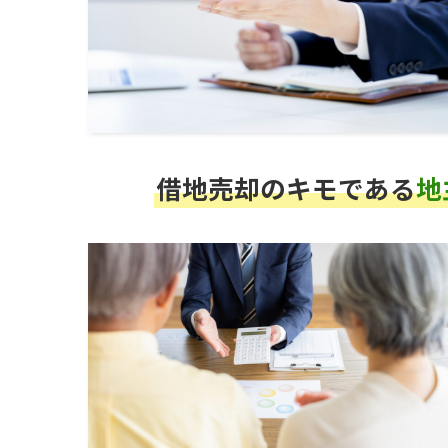
借地売却のキモである
地